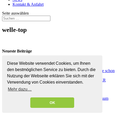
Kontakt & Anfahrt
Seite auswählen
welle-top
Neueste Beiträge
News Update Juni 2026
Diese Website verwendet Cookies, um Ihnen
Pollensaison 2026 am Höhepunkt
den bestmöglichen Service zu bieten. Durch die
Start der Pollensaison 2026 – Heuer so viele Pollen wie schon
lange nicht mehr!
Nutzung der Webseite erklären Sie sich mit der
EINREICHUNG D. HONORARNOTEN BEI IHRER
Verwendung von Cookies einverstanden.
KRANKENKASSE
Mehr dazu…
Turbostart in die Pollensaison
Dr. med. Christine Kiesel | Alle Rechte vorbehalten. |
Impressum
OK