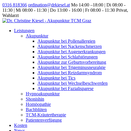
0316 818366
ordination@drkiesel.at
Mo 14:00 –18:00 | Di 08:00 -
11:30 | Mi 08:00 - 11:30 | Do 13:00 - 16:00 | Fr 08:00 - 11:30
Privat,
Wahlarzt
Leistungen
Akupunktur
Akupunktur bei Pollenallergien
Akupunktur bei Nackenschmerzen
Akupunktur bei Augenerkrankungen
Akupunktur bei Schlafstörungen
Akupunktur zur Geburtsvorbereitung
Akupunktur bei Trigeminusneuralgie
Akupunktur bei Reizdarmsyndrom
Akupunktur bei Tics
Akupunktur bei Wechselbeschwerden
Akupunktur bei Fazialisparese
Hypnoakupunktur
Shonishin
Homöopathie
Bachblüten
TCM-Kräutertherapie
Patientenverfügung
Kosten
News