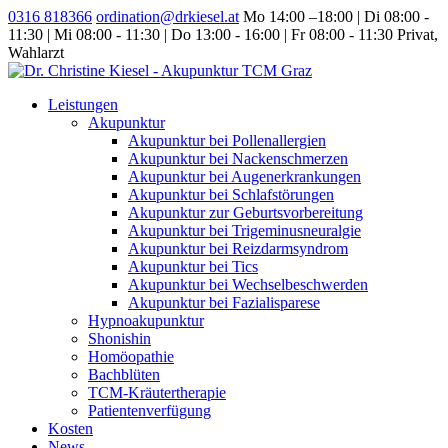
0316 818366
ordination@drkiesel.at
Mo 14:00 –18:00 | Di 08:00 -
11:30 | Mi 08:00 - 11:30 | Do 13:00 - 16:00 | Fr 08:00 - 11:30
Privat,
Wahlarzt
Leistungen
Akupunktur
Akupunktur bei Pollenallergien
Akupunktur bei Nackenschmerzen
Akupunktur bei Augenerkrankungen
Akupunktur bei Schlafstörungen
Akupunktur zur Geburtsvorbereitung
Akupunktur bei Trigeminusneuralgie
Akupunktur bei Reizdarmsyndrom
Akupunktur bei Tics
Akupunktur bei Wechselbeschwerden
Akupunktur bei Fazialisparese
Hypnoakupunktur
Shonishin
Homöopathie
Bachblüten
TCM-Kräutertherapie
Patientenverfügung
Kosten
News