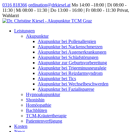
0316 818366
ordination@drkiesel.at
Mo 14:00 –18:00 | Di 08:00 -
11:30 | Mi 08:00 - 11:30 | Do 13:00 - 16:00 | Fr 08:00 - 11:30
Privat,
Wahlarzt
Leistungen
Akupunktur
Akupunktur bei Pollenallergien
Akupunktur bei Nackenschmerzen
Akupunktur bei Augenerkrankungen
Akupunktur bei Schlafstörungen
Akupunktur zur Geburtsvorbereitung
Akupunktur bei Trigeminusneuralgie
Akupunktur bei Reizdarmsyndrom
Akupunktur bei Tics
Akupunktur bei Wechselbeschwerden
Akupunktur bei Fazialisparese
Hypnoakupunktur
Shonishin
Homöopathie
Bachblüten
TCM-Kräutertherapie
Patientenverfügung
Kosten
News