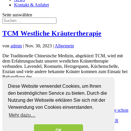
Kontakt & Anfahrt
Seite auswählen
TCM Westliche Kräutertherapie
von
admin
|
Nov. 30, 2023
|
Allgemein
Die Traditionelle Chinesische Medizin, abgekürzt TCM, wird mit
dem Erfahrungsschatz unserer westlichen Kräutertherapie
verbunden. Lavendel, Rosmarin, Herzgespann, Küchenschelle,
Enzian und viele andere bekannte Kräuter kommen zum Einsatz bei
Behandlung des...
Diese Website verwendet Cookies, um Ihnen
Neueste Beiträge
den bestmöglichen Service zu bieten. Durch die
News Update Juni 2026
Nutzung der Webseite erklären Sie sich mit der
Pollensaison 2026 am Höhepunkt
Verwendung von Cookies einverstanden.
Start der Pollensaison 2026 – Heuer so viele Pollen wie schon
Mehr dazu…
lange nicht mehr!
EINREICHUNG D. HONORARNOTEN BEI IHRER
KRANKENKASSE
OK